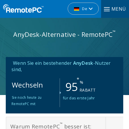
MENÜ
De
™
AnyDesk-Alternative - RemotePC
Wenn Sie ein bestehender
AnyDesk
-Nutzer
sind,
*
95
%
Wechseln
RABATT
Sie noch heute zu
für das erste Jahr
RemotePC mit
™
Warum RemotePC
besser ist: