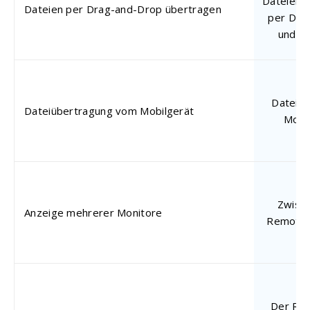
Dateien w
Dateien per Drag-and-Drop übertragen
per Dra
und l
Dateien
Dateiübertragung vom Mobilgerät
Mobi
Zwisc
Anzeige mehrerer Monitore
Remote-
Der Re