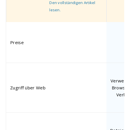
Den vollständigen Artikel
lesen.
Preise
Verwenden
Zugriff über Web
Browser 
Verbi