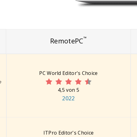
™
RemotePC
PC World Editor's Choice
p
4,5 von 5
2022
ITPro Editor's Choice