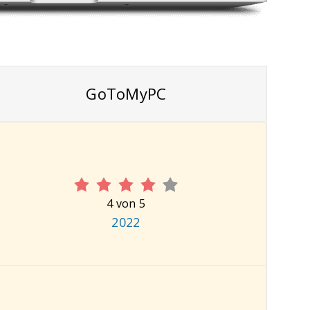
GoToMyPC
4 von 5
2022