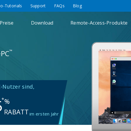
eo-Tutorials
Support
FAQs
Blog
Preise
Download
Remote-Access-Produkte
™
ePC
C
-Nutzer sind,
5
*
%
RABATT
im ersten Jahr