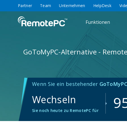
Partner
Team
Unternehmen
HelpDesk
Vid
Funktionen
GoToMyPC-Alternative - Remot
Wenn Sie ein bestehender
GoToMyP
Wechseln
9
Sie noch heute zu RemotePC für