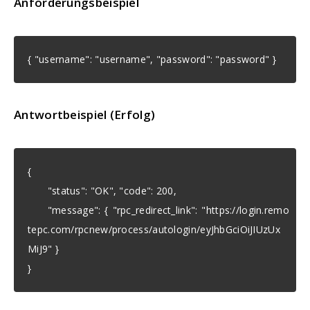
Anforderungsbeispiel
{ "username": "username", "password": "password" }
Antwortbeispiel (Erfolg)
{
"status": "OK", "code": 200,
"message": { "rpc_redirect_link": "https://login.remo
tepc.com/rpcnew/process/autologin/eyJhbGciOiJIUzUx
MiJ9" }
}