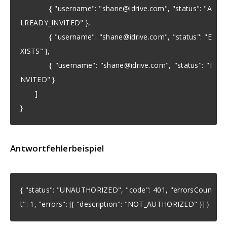
{ "username": "
shane@idrive.com
", "status": "A
LREADY_INVITED" },
{ "username": "
shane@idrive.com
", "status": "E
XISTS" },
{ "username": "
shane@idrive.com
", "status": "I
NVITED" }
]
}
Antwortfehlerbeispiel
{ "status": "UNAUTHORIZED", "code": 401, "errorsCoun
t": 1, "errors": [{ "description": "NOT_AUTHORIZED" }] }