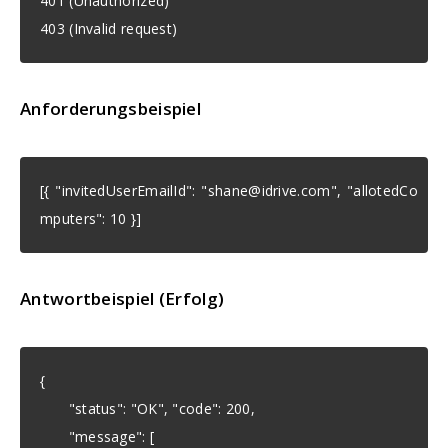
401 (Unauthorized)
403 (Invalid request)
Anforderungsbeispiel
[{ "invitedUserEmailId": "
shane@idrive.com
", "allotedCo
mputers": 10 }]
Antwortbeispiel (Erfolg)
{
"status": "OK", "code": 200,
"message": [