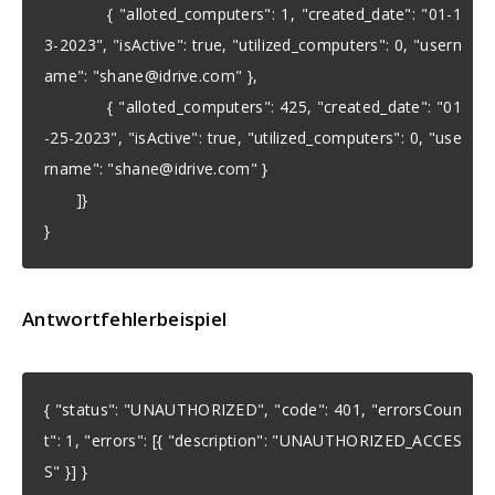
{ "alloted_computers": 1, "created_date": "01-1
3-2023", "isActive": true, "utilized_computers": 0, "usern
ame": "
shane@idrive.com
" },
{ "alloted_computers": 425, "created_date": "01
-25-2023", "isActive": true, "utilized_computers": 0, "use
rname": "
shane@idrive.com
" }
]}
}
Antwortfehlerbeispiel
{ "status": "UNAUTHORIZED", "code": 401, "errorsCoun
t": 1, "errors": [{ "description": "UNAUTHORIZED_ACCES
S" }] }