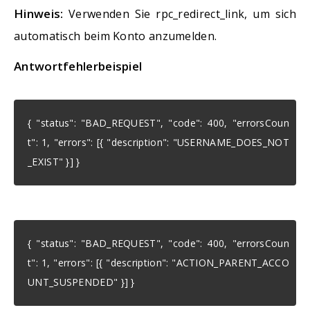
Hinweis:
Verwenden Sie rpc_redirect_link, um sich
automatisch beim Konto anzumelden.
Antwortfehlerbeispiel
{ "status": "BAD_REQUEST", "code": 400, "errorsCoun
t": 1, "errors": [{ "description": "USERNAME_DOES_NOT
_EXIST" }] }
{ "status": "BAD_REQUEST", "code": 400, "errorsCoun
t": 1, "errors": [{ "description": "ACTION_PARENT_ACCO
UNT_SUSPENDED" }] }