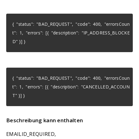
{ "status": "BAD_REQUEST", "code": 400, "errorsCoun
t": 1, "errors": [{ "description": "IP_ADDRESS_BLOCKE
D" }] }
{ "status": "BAD_REQUEST", "code": 400, "errorsCoun
t": 1, "errors": [{ "description": "CANCELLED_ACCOUN
T" }] }
Beschreibung kann enthalten
EMAILID_REQUIRED,