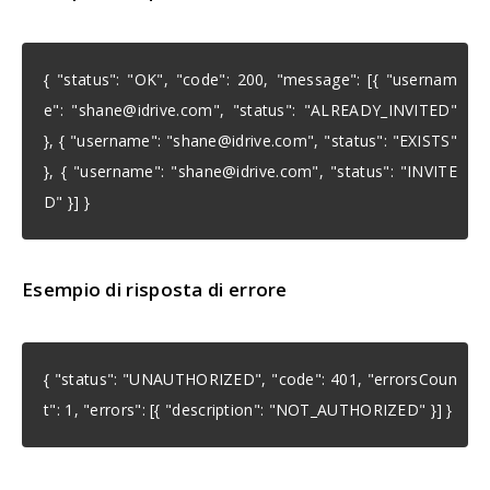
{ "status": "OK", "code": 200, "message": [{ "usernam
e": "
shane@idrive.com
", "status": "ALREADY_INVITED"
}, { "username": "
shane@idrive.com
", "status": "EXISTS"
}, { "username": "
shane@idrive.com
", "status": "INVITE
D" }] }
Esempio di risposta di errore
{ "status": "UNAUTHORIZED", "code": 401, "errorsCoun
t": 1, "errors": [{ "description": "NOT_AUTHORIZED" }] }