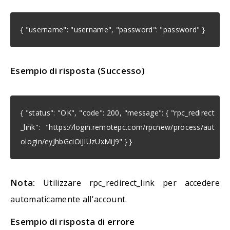
{ "username": "username", "password": "password" }
Esempio di risposta (Successo)
{ "status": "OK", "code": 200, "message": { "rpc_redirect
_link": "https://login.remotepc.com/rpcnew/process/aut
ologin/eyJhbGciOiJIUzUxMiJ9" } }
Nota:
Utilizzare rpc_redirect_link per accedere
automaticamente all'account.
Esempio di risposta di errore