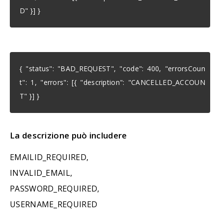
D" }] }
{ "status": "BAD_REQUEST", "code": 400, "errorsCoun
t": 1, "errors": [{ "description": "CANCELLED_ACCOUN
T" }] }
La descrizione può includere
EMAILID_REQUIRED,
INVALID_EMAIL,
PASSWORD_REQUIRED,
USERNAME_REQUIRED