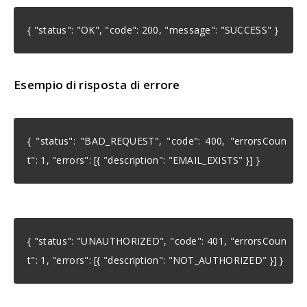
{ "status": "OK", "code": 200, "message": "SUCCESS" }
Esempio di risposta di errore
{ "status": "BAD_REQUEST", "code": 400, "errorsCoun
t": 1, "errors": [{ "description": "EMAIL_EXISTS" }] }
{ "status": "UNAUTHORIZED", "code": 401, "errorsCoun
t": 1, "errors": [{ "description": "NOT_AUTHORIZED" }] }