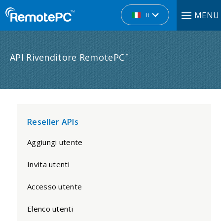
MENU
It
API Rivenditore RemotePC
™
Reseller APIs
Aggiungi utente
Invita utenti
Accesso utente
Elenco utenti