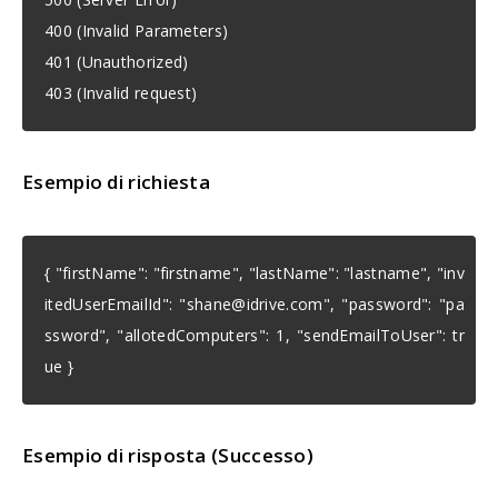
400 (Invalid Parameters)
401 (Unauthorized)
403 (Invalid request)
Esempio di richiesta
{ "firstName": "firstname", "lastName": "lastname", "inv
itedUserEmailId": "
shane@idrive.com
", "password": "pa
ssword", "allotedComputers": 1, "sendEmailToUser": tr
ue }
Esempio di risposta (Successo)