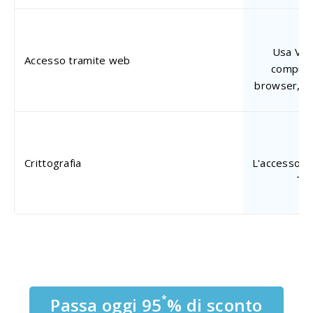
Usa View
Accesso tramite web
compute
browser, se
Crittografia
L'accesso re
TLS
*
Passa oggi 95
% di sconto