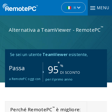
MENU
It
™
Alternativa a TeamViewer - RemotePC
Se sei un utente
TeamViewer
esistente,
*
95
%
Passa
DI SCONTO
a RemotePC oggi con
per il primo anno
™
Perché RemotePC
è migliore: