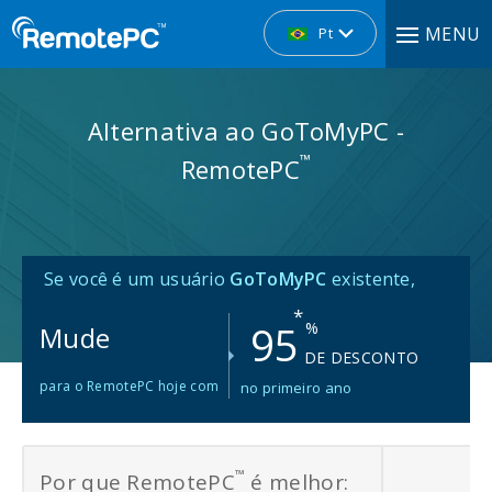
MENU
Pt
Alternativa ao GoToMyPC -
™
RemotePC
Se você é um usuário
GoToMyPC
existente,
*
95
%
Mude
DE DESCONTO
para o RemotePC hoje com
no primeiro ano
™
Por que RemotePC
é melhor: