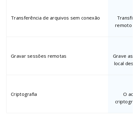
Transferência de arquivos sem conexão
Transfira
remoto se
Gravar sessões remotas
Grave as s
local dese
Criptografia
O aces
criptograf