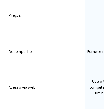
P
pa
Preços
$
Desempenho
Fornece res
Use o Vie
Acesso via web
computado
um nave