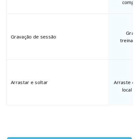
comput
Grave
Gravação de sessão
treiname
Arrastar e soltar
Arraste e 
local p