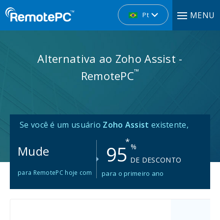
MENU
Pt
Alternativa ao Zoho Assist -
™
RemotePC
Se você é um usuário
Zoho Assist
existente,
*
95
%
Mude
DE DESCONTO
para RemotePC hoje com
para o primeiro ano
Pl