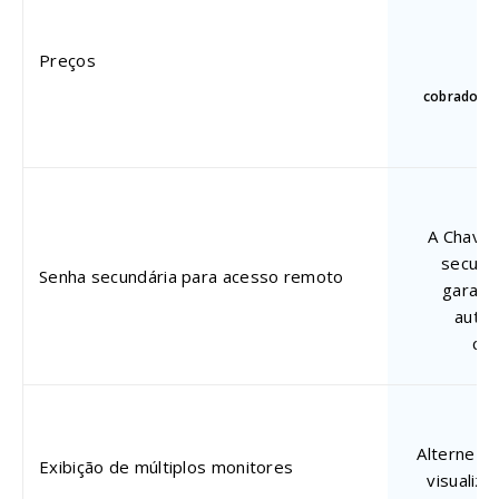
Preços
$
cobrado an
A Chave 
secund
Senha secundária para acesso remoto
garant
autor
co
Alterne f
Exibição de múltiplos monitores
visualiz