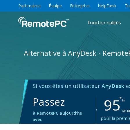
Partenaires
Équipe
Entreprise
HelpDesk
Tu
Fonctionnalités
Alternative à AnyDesk - Remote
Si vous êtes un utilisateur
AnyDesk
ex
Passez
95
*
%
DE R
à RemotePC aujourd'hui
pour la premi
avec