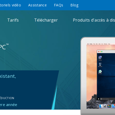
toriels vidéo
Assistance
FAQs
Blog
Tarifs
Télécharger
Produits d'accès à di
™
PC
istant,
ÉDUCTION
ère année