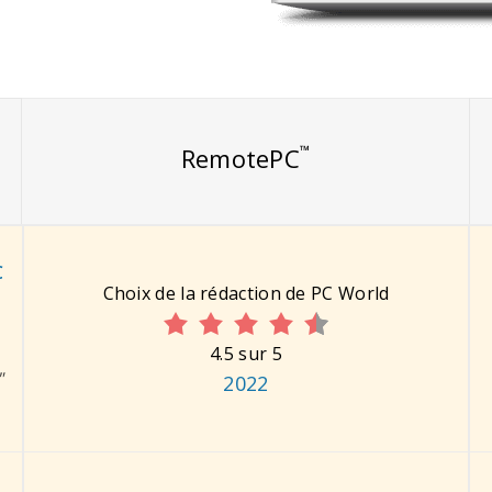
™
RemotePC
C
Choix de la rédaction de PC World
4.5 sur 5
"
2022