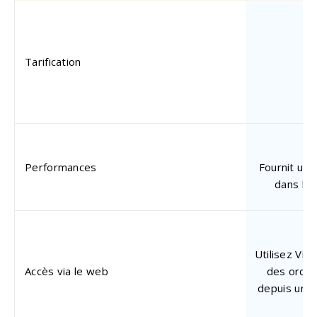
p
Tarification
$8
Performances
Fournit une
dans la
Utilisez Vie
Accès via le web
des ordin
depuis un n