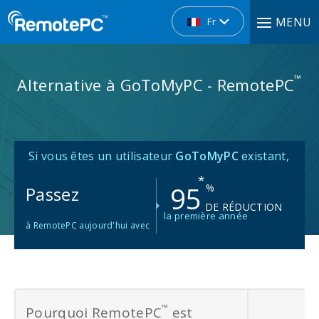
MENU
Fr
™
Alternative à GoToMyPC - RemotePC
Si vous êtes un utilisateur
GoToMyPC
existant,
*
95
%
Passez
DE RÉDUCTION
la première année
à RemotePC aujourd'hui avec
™
Pourquoi RemotePC
est