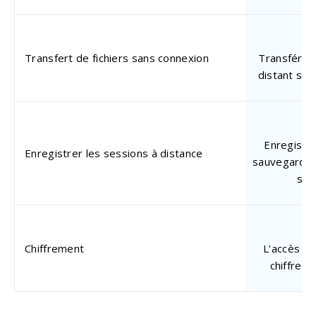
Transfert de fichiers sans connexion
Transférez 
distant san
Enregistre
Enregistrer les sessions à distance
sauvegardez
sur
Chiffrement
L'accès à 
chiffreme