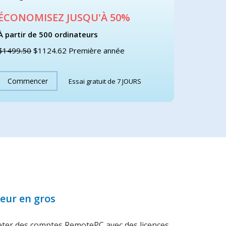
ÉCONOMISEZ JUSQU'À 50%
À partir de 500 ordinateurs
$1499.50
$1124.62
Première année
Commencer
Essai gratuit de 7 JOURS
eur en gros
ter des comptes RemotePC avec des licences