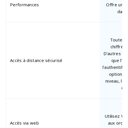
Performances
Offre une 
dans 
Toutes l
chiffrée
D'autres fon
Accès à distance sécurisé
que l'au
l'authentific
options 
niveau, l'é
ord
Utilisez Vi
Accès via web
aux ordin