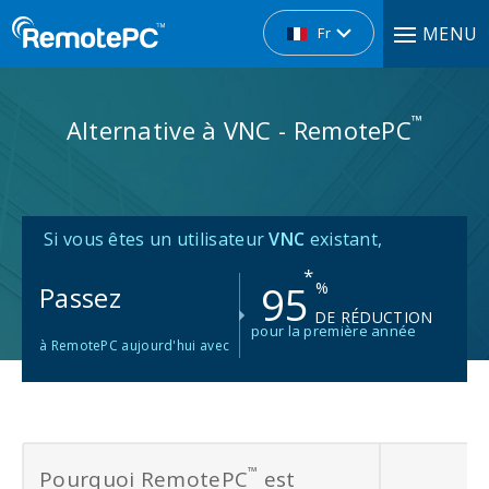
MENU
Fr
™
Alternative à VNC - RemotePC
Si vous êtes un utilisateur
VNC
existant,
*
95
%
Passez
DE RÉDUCTION
pour la première année
à RemotePC aujourd'hui avec
™
Pourquoi RemotePC
est