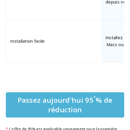
depuis votr
Installez et
Installation facile
Macs ou ord
*
Passez aujourd'hui 95
% de
réduction
*
L'offre de 95% est applicable uniquement pour la première