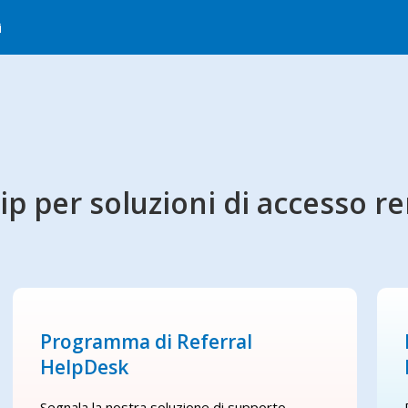
i
p per soluzioni di accesso r
Programma di Referral
HelpDesk
Segnala la nostra soluzione di supporto