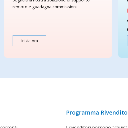
remoto e guadagna commissioni
Inizia ora
Programma Rivenditor
icorrenti
I rivenditori possono acquis