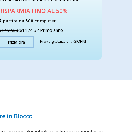
RISPARMIA FINO AL 50%
A partire da 500 computer
$1499.50
$1124.62
Primo anno
Prova gratuita di 7 GIORNI
Inizia ora
e in Blocco
tare account RemotePC con licenze computer in