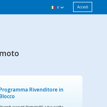
Accedi
It
emoto
Programma Rivenditore in
Blocco
Rivendi account RemotePC a tua scelta