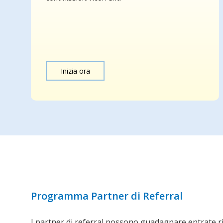
Inizia ora
Programma Partner di Referral
I partner di referral possono guadagnare entrate r