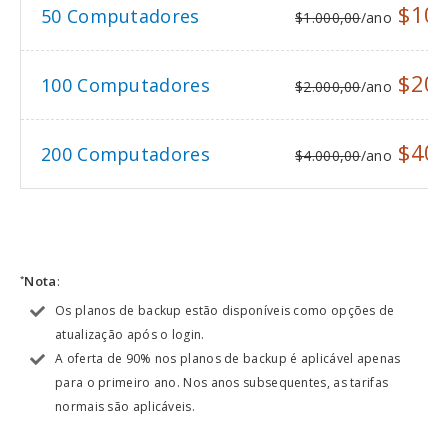
$100
50 Computadores
$1.000,00
/ano
$200
100 Computadores
$2.000,00
/ano
$400
200 Computadores
$4.000,00
/ano
Nota
:
*
Os planos de backup estão disponíveis como opções de
atualização após o login.
A oferta de 90% nos planos de backup é aplicável apenas
para o primeiro ano. Nos anos subsequentes, as tarifas
normais são aplicáveis.