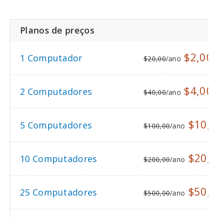
Planos de preços
$2,00
1 Computador
$20,00
/ano
n
$4,00
2 Computadores
$40,00
/ano
n
$10,0
5 Computadores
$100,00
/ano
$20,0
10 Computadores
$200,00
/ano
$50,0
25 Computadores
$500,00
/ano