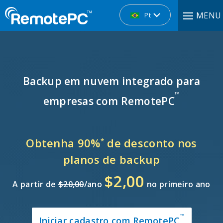
MENU
Pt
Backup em nuvem integrado para
™
empresas com RemotePC
Obtenha 90%
de desconto nos
*
planos de backup
$2,00
A partir de
$20,00
/ano
no primeiro ano
™
Iniciar cadastro com RemotePC