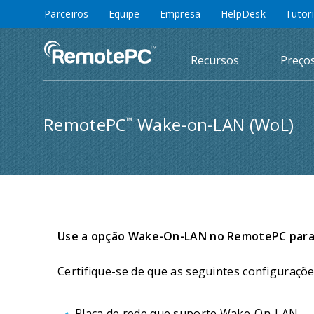
Parceiros
Equipe
Empresa
HelpDesk
Tutor
Recursos
Preço
RemotePC
Wake-on-LAN (WoL)
™
Use a opção Wake-On-LAN no RemotePC para 
Certifique-se de que as seguintes configuraçõ
Placa de rede que suporte Wake-On-LAN.