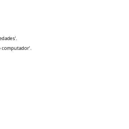
edades'.
o computador'.