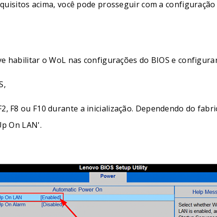
quisitos acima, você pode prosseguir com a configuraç
 habilitar o WoL nas configurações do BIOS e configurar 
S,
F2, F8 ou F10 durante a inicialização. Dependendo do fab
 Up On LAN'.