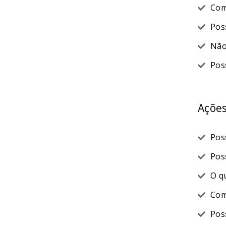
Com
Pos
Não
Pos
Açõe
Pos
Pos
O q
Com
Pos