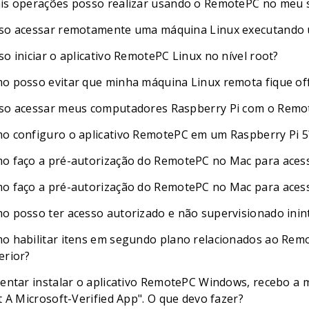
is operações posso realizar usando o RemotePC no meu 
so acessar remotamente uma máquina Linux executando 
so iniciar o aplicativo RemotePC Linux no nível root?
o posso evitar que minha máquina Linux remota fique offl
so acessar meus computadores Raspberry Pi com o Remo
o configuro o aplicativo RemotePC em um Raspberry Pi 5
o faço a pré-autorização do RemotePC no Mac para aces
o faço a pré-autorização do RemotePC no Mac para acess
o posso ter acesso autorizado e não supervisionado ini
o habilitar itens em segundo plano relacionados ao Rem
erior?
tentar instalar o aplicativo RemotePC Windows, recebo a
t A Microsoft-Verified App". O que devo fazer?