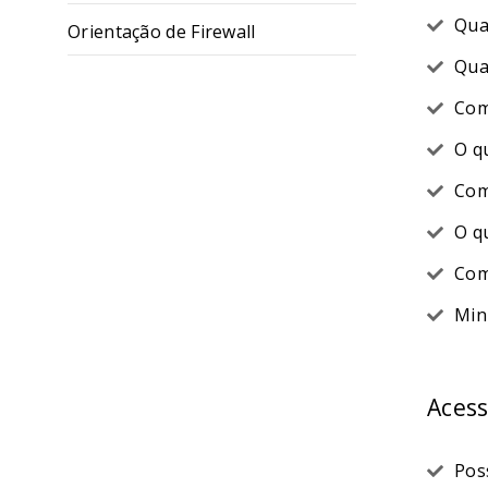
Qua
Orientação de Firewall
Qua
Com
O q
Com
O q
Com
Min
Aces
Pos