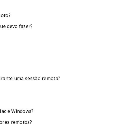
moto?
ue devo fazer?
urante uma sessão remota?
Mac e Windows?
dores remotos?