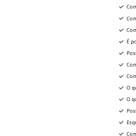
Com
Com
Com
É p
Pos
Com
Com
O q
O q
Pos
Esq
Com