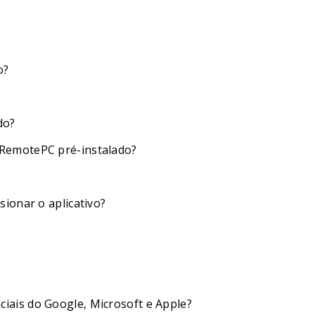
o?
do?
RemotePC pré-instalado?
ionar o aplicativo?
ais do Google, Microsoft e Apple?