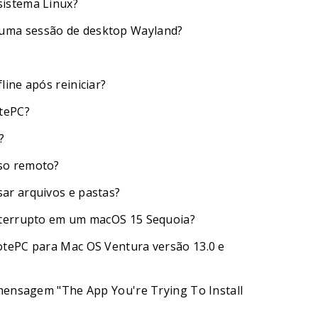
sistema Linux?
uma sessão de desktop Wayland?
ine após reiniciar?
tePC?
?
so remoto?
ar arquivos e pastas?
nterrupto em um macOS 15 Sequoia?
otePC para Mac OS Ventura versão 13.0 e
 mensagem "The App You're Trying To Install