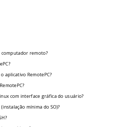
um computador remoto?
tePC?
 o aplicativo RemotePC?
o RemotePC?
nux com interface gráfica do usuário?
 (instalação mínima do SO)?
SH?