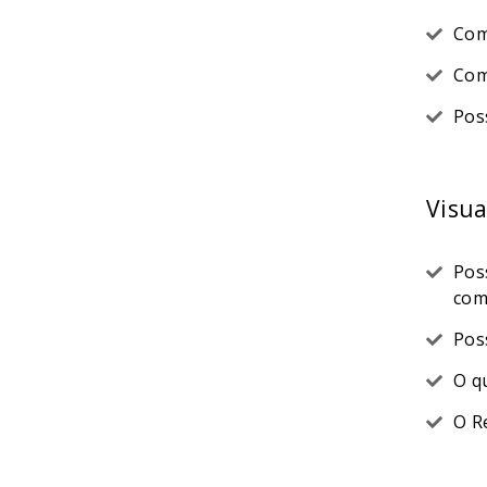
Com
Com
Pos
Visua
Pos
com
Pos
O q
O R