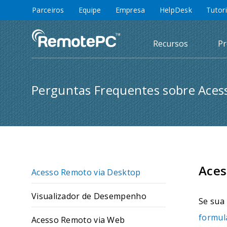
Parceiros
Equipe
Empresa
HelpDesk
Tutor
Recursos
Pr
Perguntas Frequentes sobre Ace
Aces
Acesso Remoto via Desktop
Visualizador de Desempenho
Se sua
formul
Acesso Remoto via Web