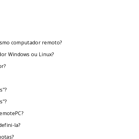
mesmo computador remoto?
dor Windows ou Linux?
or?
s"?
s"?
RemotePC?
efini-la?
motas?