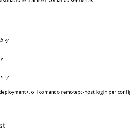
i destinazione tramite il comando seguente:
b -y
-y
m -y
deployment>, o il comando remotepc-host login per config
st