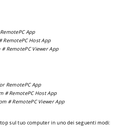
r RemotePC App
 # RemotePC Host App
pm # RemotePC Viewer App
 For RemotePC App
rpm # RemotePC Host App
.rpm # RemotePC Viewer App
sktop sul tuo computer in uno dei seguenti modi: