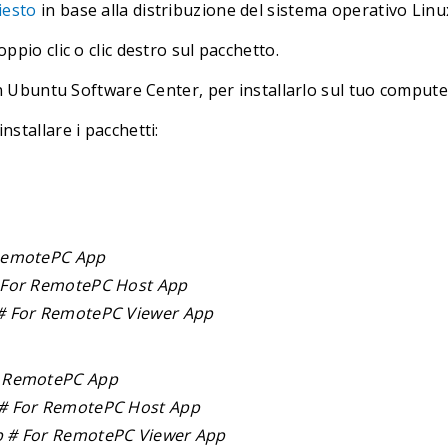
iesto
in base alla distribuzione del sistema operativo Lin
ppio clic o clic destro sul pacchetto.
on Ubuntu Software Center, per installarlo sul tuo compute
stallare i pacchetti:
 RemotePC App
# For RemotePC Host App
b # For RemotePC Viewer App
or RemotePC App
b # For RemotePC Host App
eb # For RemotePC Viewer App