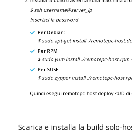
Installa la build trasferita sulla macchina d
$ ssh username@server_ip
Inserisci la password
Per Debian:
$ sudo apt-get install ./remotepc-host.de
Per RPM:
$ sudo yum install ./remotepc-host.rpm 
Per SUSE:
$ sudo zypper install ./remotepc-host.rp
Quindi esegui remotepc-host deploy <UD di 
Scarica e installa la build solo-ho