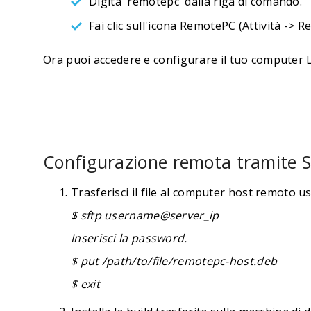
Digita 'remotepc' dalla riga di comando.
Fai clic sull'icona RemotePC (Attività -> 
Ora puoi accedere e configurare il tuo computer 
Configurazione remota tramite S
Trasferisci il file al computer host remoto 
$ sftp username@server_ip
Inserisci la password.
$ put /path/to/file/remotepc-host.deb
$ exit