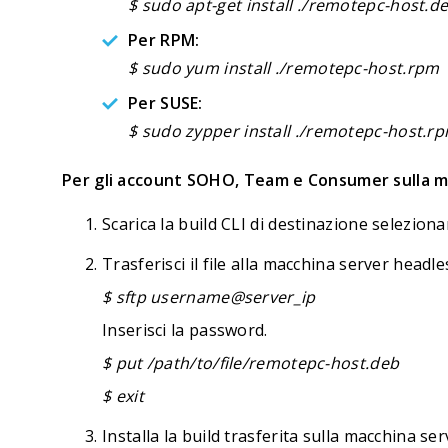
$ sudo apt-get install ./remotepc-host.d
Per RPM:
$ sudo yum install ./remotepc-host.rpm
Per SUSE:
$ sudo zypper install ./remotepc-host.r
Per gli account SOHO, Team e Consumer sulla m
Scarica la build CLI di destinazione seleziona
Trasferisci il file alla macchina server head
$ sftp username@server_ip
Inserisci la password.
$ put /path/to/file/remotepc-host.deb
$ exit
Installa la build trasferita sulla macchina s