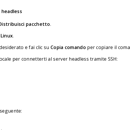
r headless
Distribuisci pacchetto
.
e
Linux
.
desiderato e fai clic su
Copia comando
per copiare il coma
cale per connetterti al server headless tramite SSH:
o seguente: