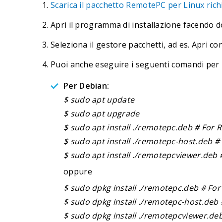
Scarica il pacchetto RemotePC per Linux rich
Apri il programma di installazione facendo do
Seleziona il gestore pacchetti, ad es. Apri c
Puoi anche eseguire i seguenti comandi per in
Per Debian:
$ sudo apt update
$ sudo apt upgrade
$ sudo apt install ./remotepc.deb # For
$ sudo apt install ./remotepc-host.deb 
$ sudo apt install ./remotepcviewer.de
oppure
$ sudo dpkg install ./remotepc.deb # F
$ sudo dpkg install ./remotepc-host.de
$ sudo dpkg install ./remotepcviewer.d