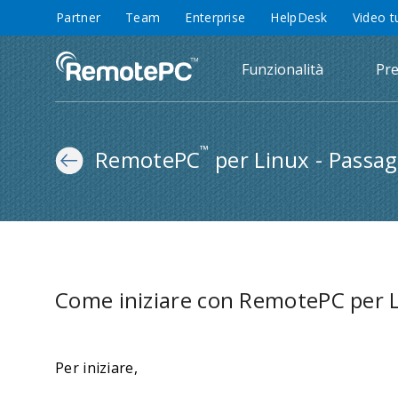
Partner
Team
Enterprise
HelpDesk
Video t
Funzionalità
Pre
™
RemotePC
per Linux - Passagg
Come iniziare con RemotePC per 
Per iniziare,