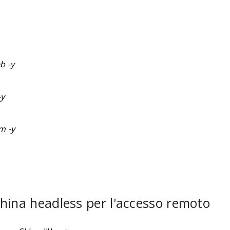
b -y
-y
m -y
china headless per l'accesso remoto