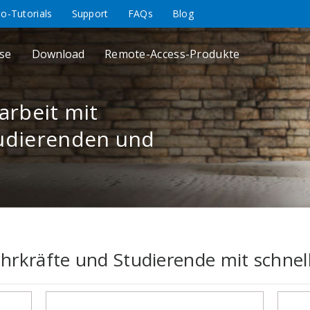
eo-Tutorials
Support
FAQs
Blog
ise
Download
Remote-Access-Produkte
rbeit mit
tudierenden und
ehrkräfte und Studierende mit schne