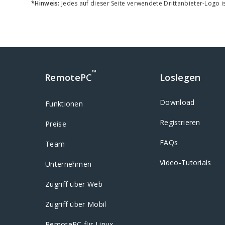
*Hinweis:
Jedes auf dieser Seite verwendete Drittanbieter-Logo i
™
RemotePC
Loslegen
Download
Funktionen
Registrieren
Preise
FAQs
Team
Video-Tutorials
Unternehmen
Zugriff über Web
Zugriff über Mobil
RemotePC für Linux