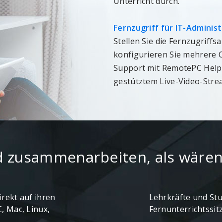
Unterricht durch.
Fernzugriff für IT-Adminis
Stellen Sie die Fernzugriff
konfigurieren Sie mehrere C
Support mit RemotePC HelpD
gestütztem Live-Video-Stre
d zusammenarbeiten, als wären
rekt auf ihren
Lehrkräfte und St
, Mac, Linux,
Fernunterrichtssi