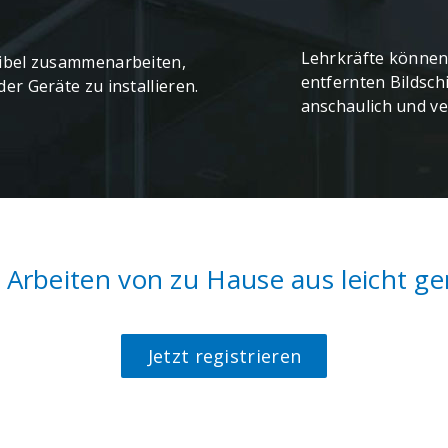
Lehrkräfte können
xibel zusammenarbeiten,
entfernten Bildsch
er Geräte zu installieren.
anschaulich und ve
d Arbeiten von zu Hause aus leicht 
Jetzt registrieren