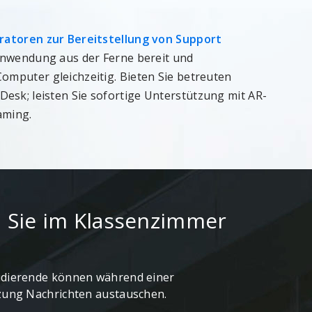
tratoren zur Bereitstellung von Support
sanwendung aus der Ferne bereit und
omputer gleichzeitig. Bieten Sie betreuten
esk; leisten Sie sofortige Unterstützung mit AR-
aming.
 Sie im Klassenzimmer
udierende können während einer
tzung Nachrichten austauschen.