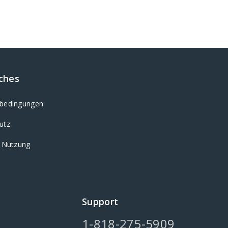
iches
bedingungen
utz
e Nutzung
Support
1-818-275-5909