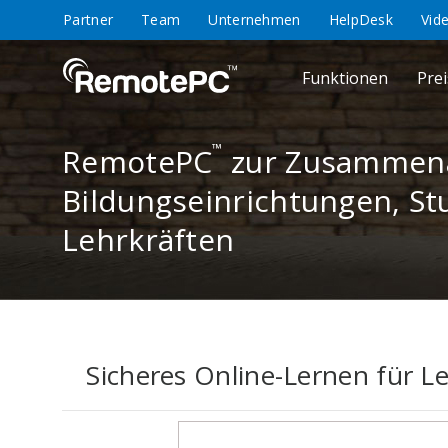
Partner
Team
Unternehmen
HelpDesk
Vid
Funktionen
Pre
™
RemotePC
zur Zusammena
Bildungseinrichtungen, S
Lehrkräften
Sicheres Online-Lernen für L