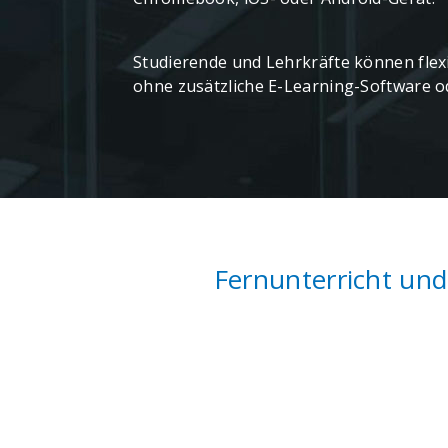
Studierende und Lehrkräfte können fle
ohne zusätzliche E-Learning-Software od
Fernunterricht un