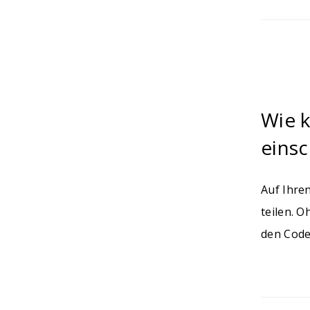
Wie 
eins
Auf Ihre
teilen. O
den Code 