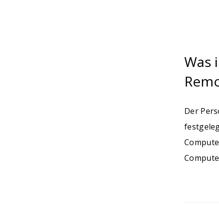
Was i
Remo
Der Pers
festgele
Computer
Computer