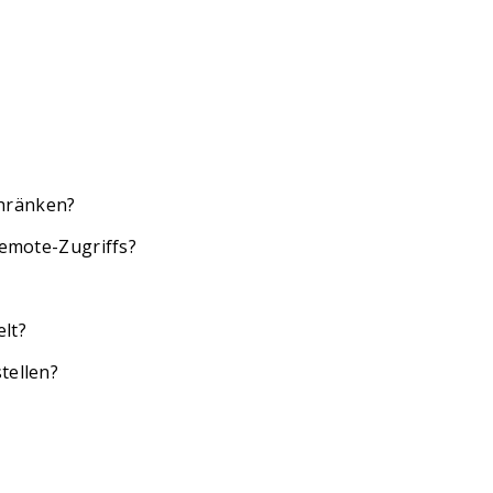
chränken?
Remote-Zugriffs?
lt?
tellen?