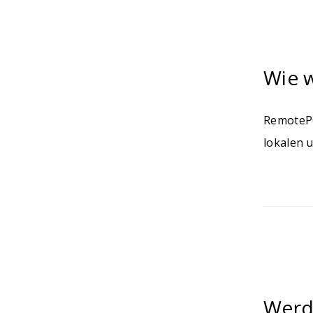
Wie 
RemotePC
lokalen 
Werd