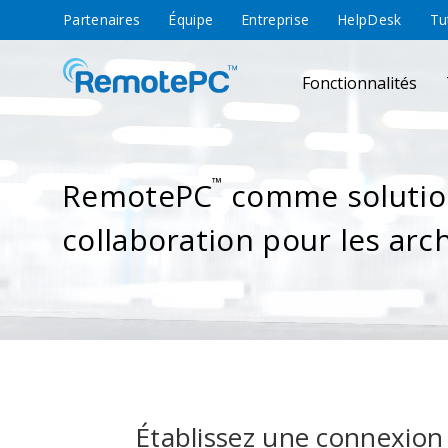
Partenaires
Équipe
Entreprise
HelpDesk
Tu
Fonctionnalités
™
RemotePC
comme solutio
collaboration pour les arc
Établissez une connexion 