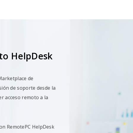
oto HelpDesk
Marketplace de
esión de soporte desde la
er acceso remoto a la
 con RemotePC HelpDesk