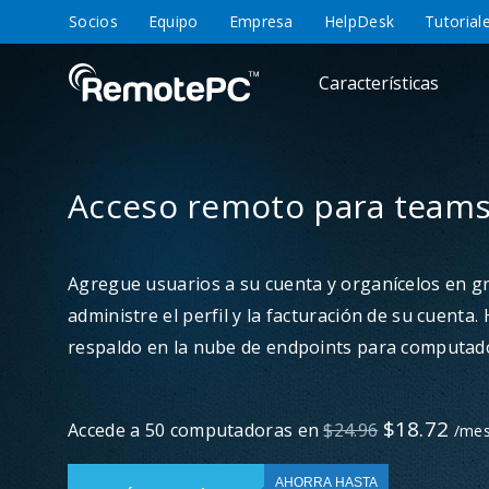
Socios
Equipo
Empresa
HelpDesk
Tutorial
Características
Acceso remoto para team
Agregue usuarios a su cuenta y organícelos en g
administre el perfil y la facturación de su cuenta. 
respaldo en la nube de endpoints para computad
$18.72
Accede a
50 computadoras
en
$24.96
/me
AHORRA HASTA