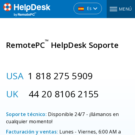
Es
MENÚ
™
RemotePC
HelpDesk Soporte
USA
1 818 275 5909
UK
44 20 8106 2155
Soporte técnico:
Disponible 24/7 - ¡llámanos en
cualquier momento!
Facturación y ventas:
Lunes - Viernes, 6:00 AM a