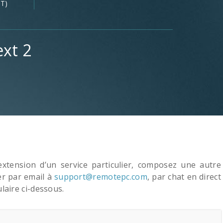
ST)
xt 2
xtension d’un service particulier, composez une autre
r par email à
support@remotepc.com
, par chat en direct
ulaire ci-dessous.