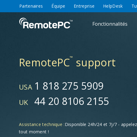
Partenaires
Équipe
Entreprise
HelpDesk
Tu
Fonctionnalités
™
RemotePC
support
1 818 275 5909
USA
44 20 8106 2155
UK
Assistance technique :
Disponible 24h/24 et 7j/7 - appele
tout moment !