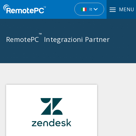
MENU
It
™
RemotePC
Integrazioni Partner