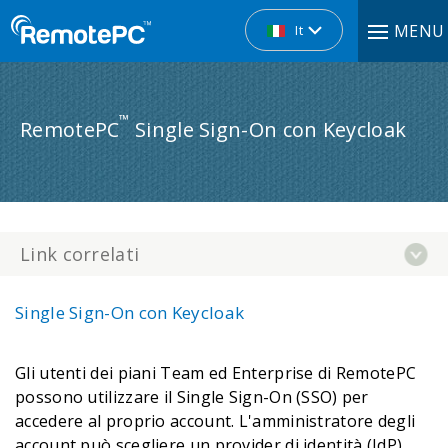
MENU
It
™
RemotePC
Single Sign-On con Keycloak
Link correlati
Single Sign-On con Keycloak
Gli utenti dei piani Team ed Enterprise di RemotePC
possono utilizzare il Single Sign-On (SSO) per
accedere al proprio account. L'amministratore degli
account può scegliere un provider di identità (IdP)