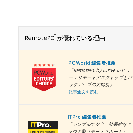
™
RemotePC
が優れている理由
PC World 編集者推薦
「RemotePC by IDrive レビュ
ー：リモートデスクトップとバ
ックアップの大御所」
記事全文を読む
ITPro 編集者推薦
「シンプルで安全、効果的なク
ラウド型リモートサポート」