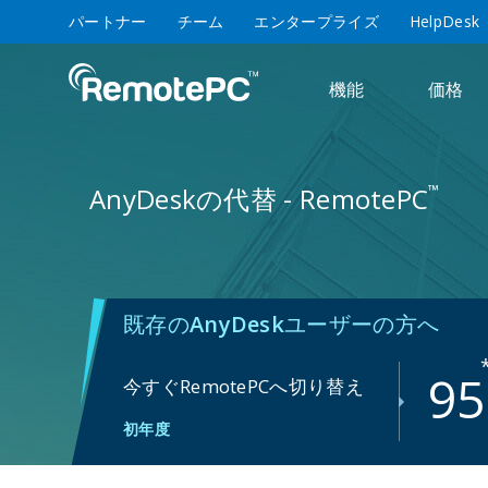
パートナー
チーム
エンタープライズ
HelpDesk
機能
価格
™
AnyDeskの代替 - RemotePC
既存の
AnyDesk
ユーザーの方へ
95
今すぐRemotePCへ切り替え
初年度