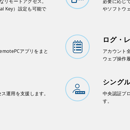
る安全なリモートアクセス。
必要に応じ
al Key）設定も可能で
やソフトウ
ログ・
RemotePCアプリをまと
アカウント
ウェブ操作
シング
セス運用を支援します。
中央認証プロ
す。