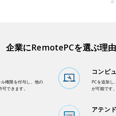
企業にRemotePCを選ぶ理
コンピ
トール権限を付与し、他の
PCを追加し
許可できます。
が可能です
アテン