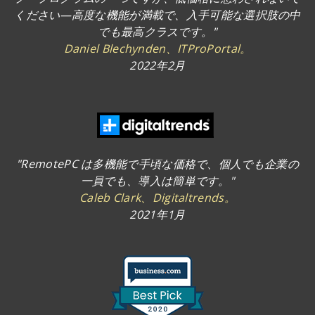
ください—高度な機能が満載で、入手可能な選択肢の中
でも最高クラスです。"
Daniel Blechynden、ITProPortal。
2022年2月
"RemotePC は多機能で手頃な価格で、個人でも企業の
一員でも、導入は簡単です。"
Caleb Clark、Digitaltrends。
2021年1月