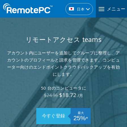
メニュー
日本
リモートアクセス teams
アカウント内にユーザーを追加してグループに整理し、ア
カウントのプロフィールと請求を管理できます。コンピュ
ーター向けのエンドポイントクラウドバックアップを有効
にします。
50 台のコンピュータ
に
$18.72
$24.96
/月
最大
今すぐ登録
25%
⁎