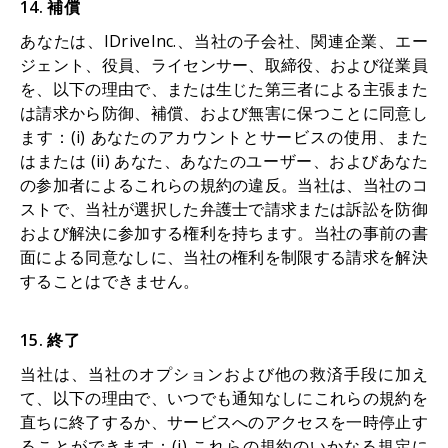
14. 補償
あなたは、IDriveInc.、当社の子会社、関連企業、エー
ジェント、役員、ライセンサー、取締役、および従業員
を、以下の理由で、または生じた第三者による主張また
は請求から防御、補償、および無害に保つことに同意し
ます：(i) あなたのアカウントとサービスの使用、また
はまたは (ii) あなた、あなたのユーザー、およびあなた
の参加者によるこれらの規約の違反。当社は、当社のコ
ストで、当社が選択した弁護士で請求または訴訟を防御
および解決に参加する権利を持ちます。当社の事前の書
面による同意なしに、当社の権利を制限する請求を解決
することはできません。
15. 終了
当社は、当社のオプションおよび他の救済手段に加え
て、以下の理由で、いつでも通知なしにこれらの規約を
直ちに終了するか、サービスへのアクセスを一時停止す
ることができます：(i) これらの規約のいかなる規定に