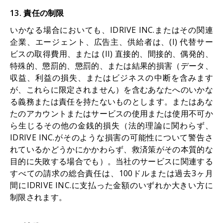
13. 責任の制限
いかなる場合においても、IDRIVE INC.またはその関連
企業、エージェント、広告主、供給者は、(I) 代替サー
ビスの取得費用、または (II) 直接的、間接的、偶発的、
特殊的、懲罰的、懲罰的、または結果的損害（データ、
収益、利益の損失、またはビジネスの中断を含みます
が、これらに限定されません）を含むあなたへのいかな
る義務または責任を持たないものとします。またはあな
たのアカウントまたはサービスの使用または使用不可か
ら生じるその他の金銭的損失（法的理論に関わらず、
IDRIVE INC.がそのような損害の可能性について警告さ
れているかどうかにかかわらず、救済策がその本質的な
目的に失敗する場合でも）。当社のサービスに関連する
すべての請求の総合責任は、100ドルまたは過去3ヶ月
間にIDRIVE INC.に支払った金額のいずれか大きい方に
制限されます。