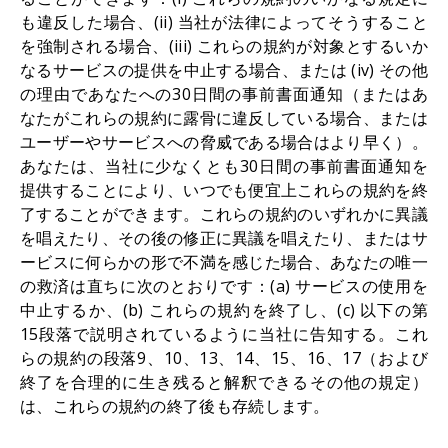
も違反した場合、(ii) 当社が法律によってそうすること
を強制される場合、(iii) これらの規約が対象とするいか
なるサービスの提供を中止する場合、または (iv) その他
の理由であなたへの30日間の事前書面通知（またはあ
なたがこれらの規約に露骨に違反している場合、または
ユーザーやサービスへの脅威である場合はより早く）。
あなたは、当社に少なくとも30日間の事前書面通知を
提供することにより、いつでも便宜上これらの規約を終
了することができます。これらの規約のいずれかに異議
を唱えたり、その後の修正に異議を唱えたり、またはサ
ービスに何らかの形で不満を感じた場合、あなたの唯一
の救済は直ちに次のとおりです：(a) サービスの使用を
中止するか、(b) これらの規約を終了し、(c) 以下の第
15段落で説明されているように当社に告知する。これ
らの規約の段落9、10、13、14、15、16、17（および
終了を合理的に生き残ると解釈できるその他の規定）
は、これらの規約の終了後も存続します。