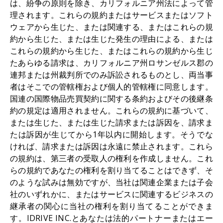
は、紛争の原則を除き、カリフォルニア州法によって管
理されます。これらの規約またはサービスまたはソフト
ウェアから生じた、または関連する、またはこれらの規
約から生じた、または生じた発生の理由による、または
これらの規約から生じた、またはこれらの規約から生じ
たあらゆる請求は、カリフォルニア州ロサンゼルス郡の
連邦または州裁判所でのみ訴訟されるものとし、両当事
者はそこでの管轄権および個人的管轄権に同意します。
国連の国際物品売買契約に関する条約およびその後継条
約の規定は適用されません。これらの規約に基づいて、
または生じた、または生じた請求または訴因を、請求ま
たは訴因が生じてから1年以内に開始します。そうでな
ければ、請求または訴因は永遠に禁止されます。これら
の規約は、第三者の受取人の権利を作成しません。これ
らの規約であなたの権利を割り当てることはできず、そ
のような試みは無効ですが、当社は関連企業または子会
社のいずれかに、またはサービスに関連するビジネスの
継承者の関心に当社の権利を割り当てることができま
す。IDRIVE INC.とあなたは法的パートナーまたはエー