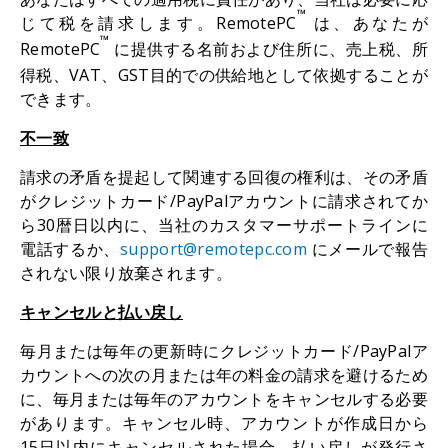
™
じて税を請求します。RemotePC
は、あなたが
™
RemotePC
に提供する名前および住所に、売上税、所
得税、VAT、GST目的での供給地として依拠することが
できます。
不一致
請求の矛盾を提起して関連する回復の権利は、その矛盾
がクレジットカード/PayPalアカウントに請求されてか
ら30暦日以内に、当社のカスタマーサポートラインに
電話するか、
support@remotepc.com
にメールで報告
されない限り放棄されます。
キャンセルと払い戻し
毎月または毎年の更新時にクレジットカード/PayPalア
カウントへの次の月または年の料金の請求を避けるため
に、毎月または毎年のアカウントをキャンセルする必要
があります。キャンセル時、アカウントが作成日から
15日以内にキャンセルされた場合、払い戻しが発行さ