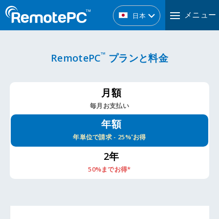
メニュー
日本
™
RemotePC
プランと料金
月額
毎月お支払い
年額
年単位で請求
- 25%
お得
*
2年
50%までお得*