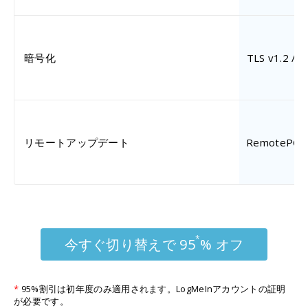
暗号化
TLS v1.2
リモートアップデート
Remote
ン
*
今すぐ切り替えで 95
% オフ
*
95%割引は初年度のみ適用されます。LogMeInアカウントの証明
が必要です。