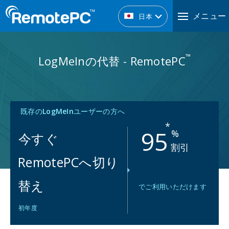
メニュー
日本
™
LogMeInの代替 - RemotePC
既存の
LogMeIn
ユーザーの方へ
*
95
%
今すぐ
割引
RemotePCへ切り
替え
でご利用いただけます
初年度