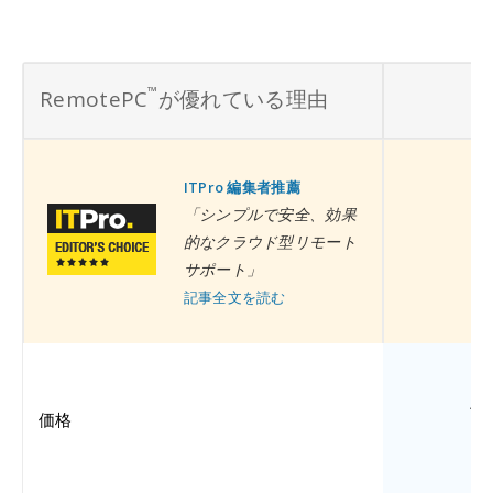
™
RemotePC
が優れている理由
ITPro 編集者推薦
「シンプルで安全、効果
的なクラウド型リモート
サポート」
記事全文を読む
R
1
価格