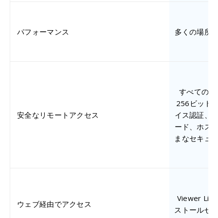
パフォーマンス
多くの場所
すべてのリ
256ビット
安全なリモートアクセス
イス認証、
ード、ホス
まなセキュ
Viewer 
ウェブ経由でアクセス
ストールせ