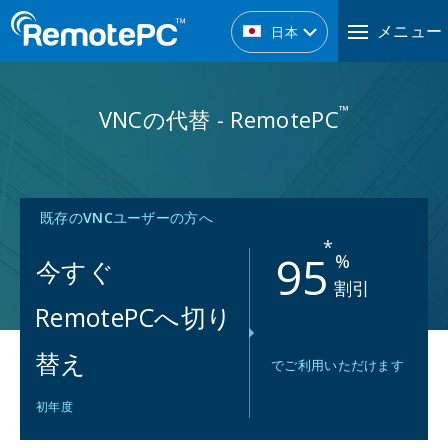
メニュー
日本
™
VNCの代替 - RemotePC
既存の
VNC
ユーザーの方へ
*
95
%
今すぐ
割引
RemotePCへ切り
替え
でご利用いただけます
初年度