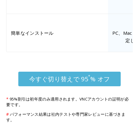
簡単なインストール
PC、Mac
定し
*
今すぐ切り替えで 95
% オフ
*
95%割引は初年度のみ適用されます。VNCアカウントの証明が必
要です。
#
パフォーマンス結果は社内テストや専門家レビューに基づきま
す。