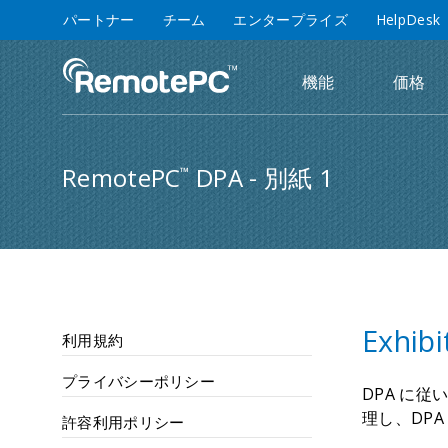
パートナー
チーム
エンタープライズ
HelpDesk
機能
価格
RemotePC
DPA - 別紙 1
™
Exhib
利用規約
プライバシーポリシー
DPA に従
理し、DPA
許容利用ポリシー