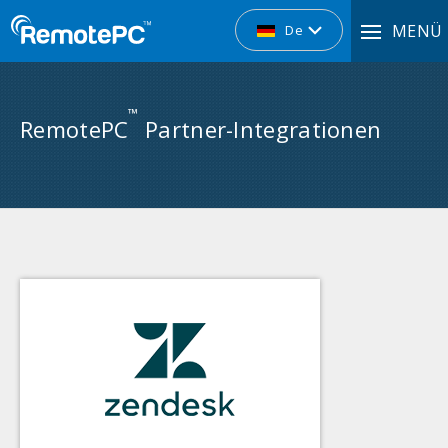
MENÜ
De
™
RemotePC
Partner-Integrationen