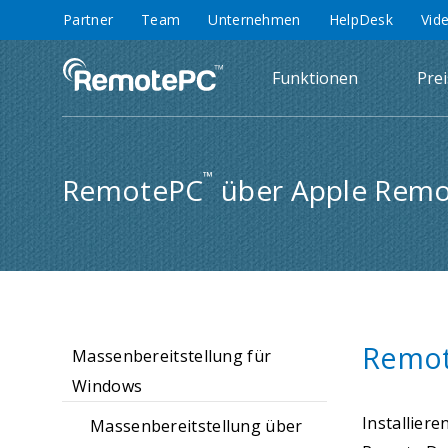
Partner
Team
Unternehmen
HelpDesk
Vid
Funktionen
Pre
™
RemotePC
über Apple Remot
Remot
Massenbereitstellung für
Windows
Installier
Massenbereitstellung über