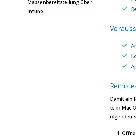
Massenbereitstellung über
R
Intune
Vorauss
A
Ko
A
Remote-
Damit ein 
te in Mac 
olgenden S
Öffne