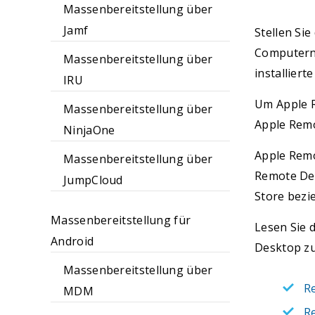
Massenbereitstellung über
Jamf
Stellen Si
Computern 
Massenbereitstellung über
installier
IRU
Um Apple 
Massenbereitstellung über
Apple Remot
NinjaOne
Apple Remo
Massenbereitstellung über
Remote Des
JumpCloud
Store bezi
Massenbereitstellung für
Lesen Sie 
Android
Desktop zu
Massenbereitstellung über
R
MDM
R