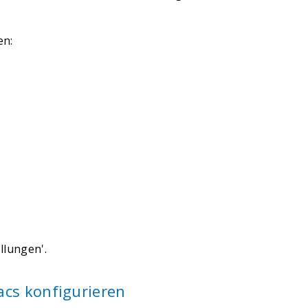
en:
llungen'.
cs konfigurieren