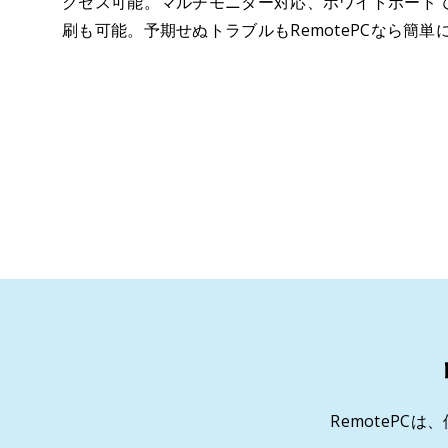
クセス可能。マルチモニター対応、ホワイトボード
刷も可能。予期せぬトラブルもRemotePCなら簡単
RemoteP