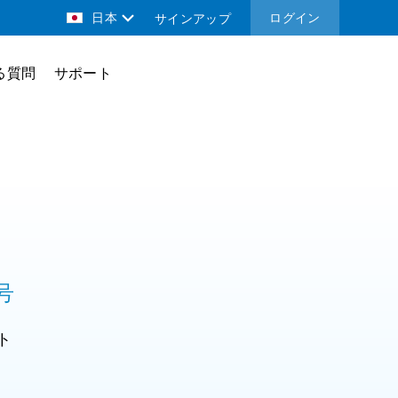
日本
ログイン
サインアップ
る質問
サポート
号
ト