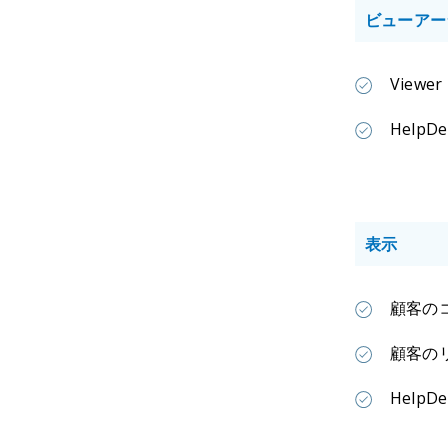
ビューアー
View
Help
表示
顧客の
顧客の
Hel