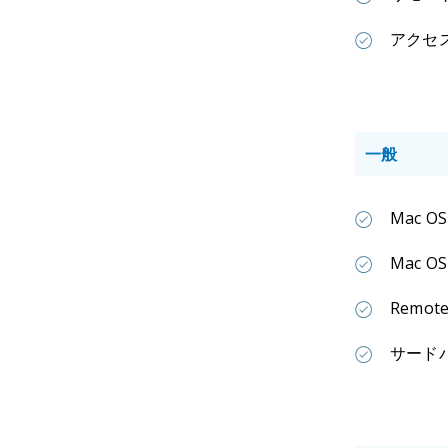
アクセ
一般
Mac 
Mac O
Remo
サード