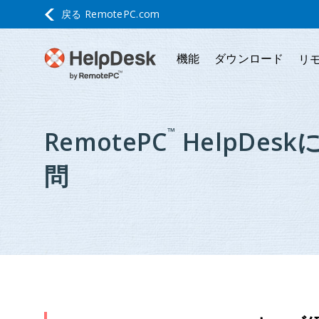
戻る
RemotePC.com
機能
ダウンロード
リ
™
RemotePC
HelpDes
問