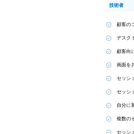
技術者
顧客の
デスク
顧客向
画面を
セッシ
セッシ
自分に
複数の
セッシ