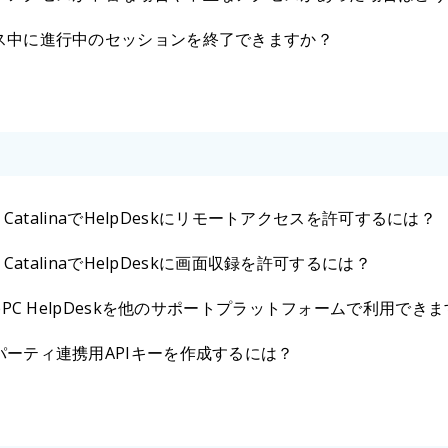
ス中に進行中のセッションを終了できますか？
OS CatalinaでHelpDeskにリモートアクセスを許可するには？
S CatalinaでHelpDeskに画面収録を許可するには？
tePC HelpDeskを他のサポートプラットフォームで利用でき
パーティ連携用APIキーを作成するには？