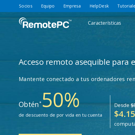
Socios
Equipo
Empresa
HelpDesk
Tutorial
Características
Acceso remoto asequible para en
Mantente conectado a tus ordenadores rem
50%
Obtén
*
Desde
$
$4.1
de descuento de por vida en tu cuenta
comput