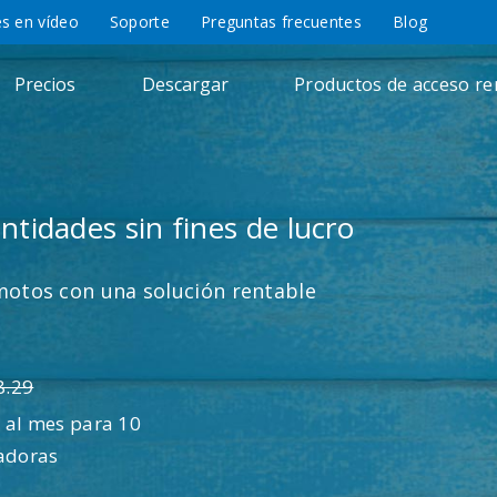
es en vídeo
Soporte
Preguntas frecuentes
Blog
Precios
Descargar
Productos de acceso r
tidades sin fines de lucro
otos con una solución rentable
8.29
5
al mes para 10
adoras