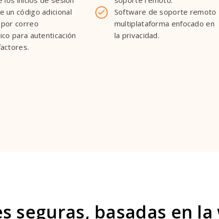
e los inicios de sesión
soporte remoto.
e un código adicional
Software de soporte remoto
 por correo
multiplataforma enfocado en
ico para autenticación
la privacidad.
factores.
es seguras, basadas en la