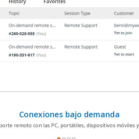
Conexiones bajo demanda
Sesiones programadas
Compartir su pantalla
Soporte móvil
orte remoto con las PC, portátiles, dispositivos móviles y 