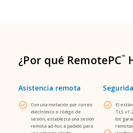
¿Por qué RemotePC
H
™
Asistencia remota
Segurid
Con una invitación por correo
El están
electrónico o código de
TLS v1.2
sesión, establezca una sesión
bit gara
remota ad-hoc a pedido para
remotas