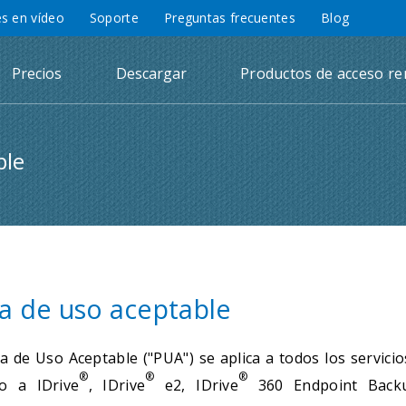
es en vídeo
Soporte
Preguntas frecuentes
Blog
Precios
Descargar
Productos de acceso r
ble
ca de uso aceptable
ica de Uso Aceptable ("PUA") se aplica a todos los servic
®
®
®
do a IDrive
, IDrive
e2, IDrive
360 Endpoint Backu