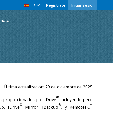
Es
Regístrate
Iniciar sesión
emoto
Última actualización
: 29 de diciembre de 2025
®
ios proporcionados por IDrive
incluyendo pero
®
®
™
p, IDrive
Mirror, IBackup
, y RemotePC