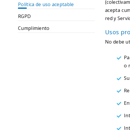
(colectiva
Política de uso aceptable
acepta cum
RGPD
red y Servi
Cumplimiento
Usos pro
No debe uti
Pa
o 
Su
Re
En
In
In