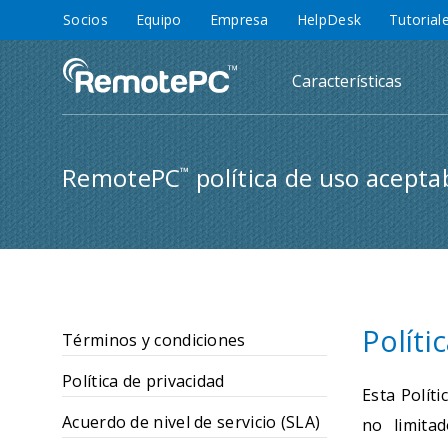
Socios
Equipo
Empresa
HelpDesk
Tutorial
Características
RemotePC
política de uso acepta
™
Políti
Términos y condiciones
Política de privacidad
Esta Polít
Acuerdo de nivel de servicio (SLA)
no limita