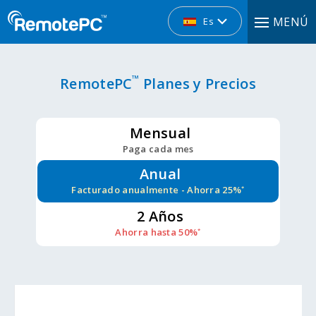
MENÚ
Es
™
RemotePC
Planes y Precios
Mensual
Paga cada mes
Anual
Facturado anualmente
- Ahorra 25%
*
2 Años
Ahorra hasta 50%
*