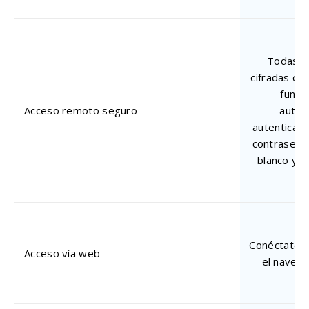
Todas l
cifradas co
funci
Acceso remoto seguro
autent
autenticac
contraseña 
blanco y m
Conéctate 
Acceso vía web
el navega