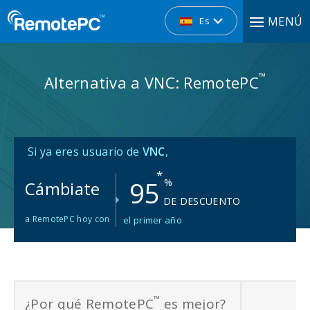
MENÚ
Es
™
Alternativa a VNC: RemotePC
Si ya eres usuario de
VNC
,
*
95
%
Cámbiate
DE DESCUENTO
a RemotePC hoy con
el primer año
™
¿Por qué RemotePC
es mejor?