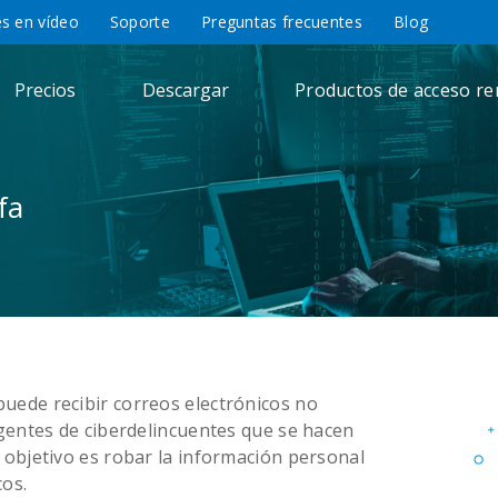
es en vídeo
Soporte
Preguntas frecuentes
Blog
Precios
Descargar
Productos de acceso r
fa
uede recibir correos electrónicos no
rgentes de ciberdelincuentes que se hacen
 objetivo es robar la información personal
cos.