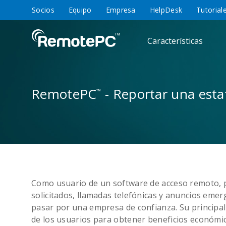
Socios
Equipo
Empresa
HelpDesk
Tutorial
Características
RemotePC
- Reportar una esta
™
Como usuario de un software de acceso remoto, p
solicitados, llamadas telefónicas y anuncios eme
pasar por una empresa de confianza. Su principal
de los usuarios para obtener beneficios económi