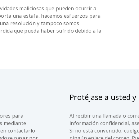
vidades maliciosas que pueden ocurrir a
porta una estafa, hacemos esfuerzos para
a una resolución y tampoco somos
rdida que pueda haber sufrido debido a la
Protéjase a usted y 
dores para
Al recibir una llamada o corr
es mediante
información confidencial, as
en contactarlo
Si no está convencido, cuelgu
éndose pasar por
ningún enlace del correo. Pue