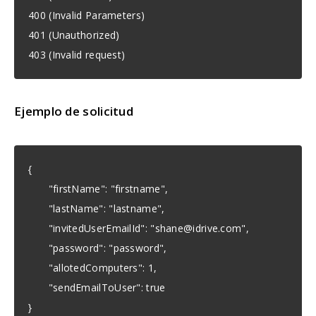
400 (Invalid Parameters)
401 (Unauthorized)
403 (Invalid request)
Ejemplo de solicitud
{
"firstName": "firstname",
"lastName": "lastname",
"invitedUserEmailId": "
shane@idrive.com
",
"password": "password",
"allotedComputers": 1,
"sendEmailToUser": true
}