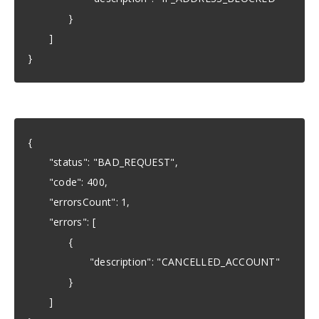
}
]
}
{
"status": "BAD_REQUEST",
"code": 400,
"errorsCount": 1,
"errors": [
{
"description": "CANCELLED_ACCOUNT"
}
]