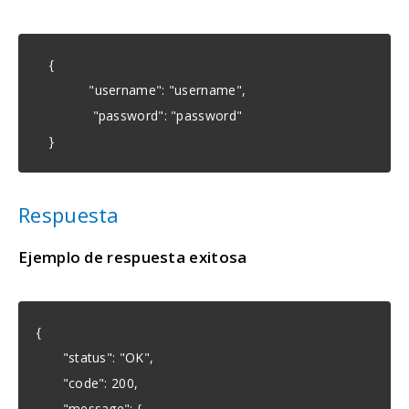
{
"username": "username",
"password": "password"
}
Respuesta
Ejemplo de respuesta exitosa
{
"status": "OK",
"code": 200,
"message": {