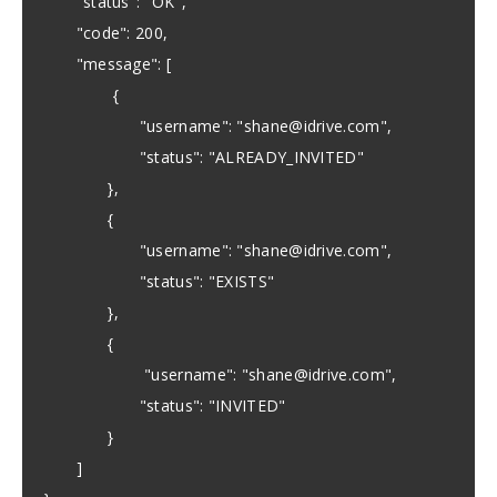
"status": "OK",
"code": 200,
"message": [
{
"username": "
shane@idrive.com
",
"status": "ALREADY_INVITED"
},
{
"username": "
shane@idrive.com
",
"status": "EXISTS"
},
{
"username": "
shane@idrive.com
",
"status": "INVITED"
}
]