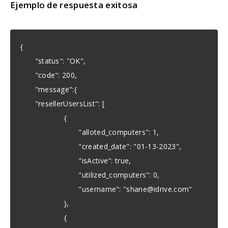
Ejemplo de respuesta exitosa
{
"status": "OK",
"code": 200,
"message":{
"resellerUsersList": [
{
"alloted_computers": 1,
"created_date": "01-13-2023",
"isActive": true,
"utilized_computers": 0,
"username": "
shane@idrive.com
"
},
{