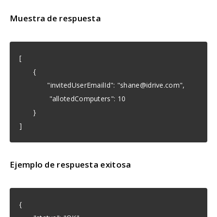
Muestra de respuesta
[
{
"invitedUserEmailId": "
shane@idrive.com
",
"allotedComputers": 10
}
]
Ejemplo de respuesta exitosa
{