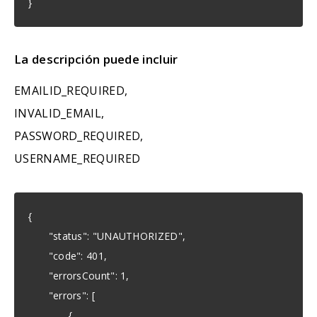
}
La descripción puede incluir
EMAILID_REQUIRED,
INVALID_EMAIL,
PASSWORD_REQUIRED,
USERNAME_REQUIRED
{
"status": "UNAUTHORIZED",
"code": 401,
"errorsCount": 1,
"errors": [
{