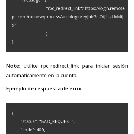
"rpc_redirect_link":"https://login.remote
pc.com/rpcnew/process/autologin/eyJhbGciOiJIUzUxMiJ
9"
}
}
Note:
Utilice rpc_redirect_link para iniciar sesión
automáticamente en la cuenta.
Ejemplo de respuesta de error
{
"status": "BAD_REQUEST",
"code": 400,