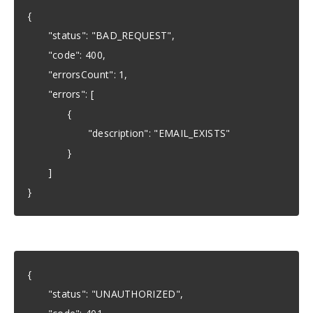
{
"status": "BAD_REQUEST",
"code": 400,
"errorsCount": 1,
"errors": [
{
"description": "EMAIL_EXISTS"
}
]
}
{
"status": "UNAUTHORIZED",