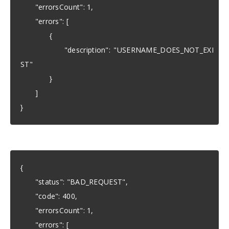
"errorsCount": 1,
"errors": [
{
"description": "USERNAME_DOES_NOT_EXI
ST"
}
]
}
{
"status": "BAD_REQUEST",
"code": 400,
"errorsCount": 1,
"errors": [