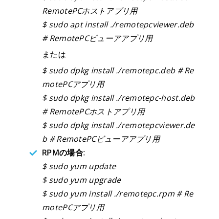
RemotePCホストアプリ用
$ sudo apt install ./remotepcviewer.deb
# RemotePCビューアアプリ用
または
$ sudo dpkg install ./remotepc.deb # Re
motePCアプリ用
$ sudo dpkg install ./remotepc-host.deb
# RemotePCホストアプリ用
$ sudo dpkg install ./remotepcviewer.de
b # RemotePCビューアアプリ用
RPMの場合:
$ sudo yum update
$ sudo yum upgrade
$ sudo yum install ./remotepc.rpm # Re
motePCアプリ用