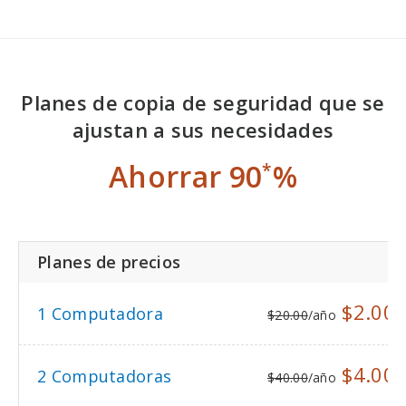
Planes de copia de seguridad que se
ajustan a sus necesidades
Ahorrar 90
%
*
Planes de precios
$2.00
1 Computadora
$20.00
/año
p
$4.00
2 Computadoras
$40.00
/año
p