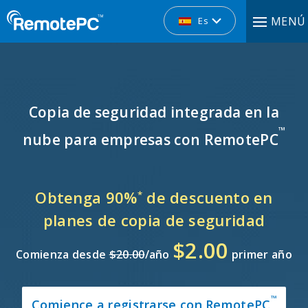
MENÚ
Es
Copia de seguridad integrada en la
™
nube para empresas con RemotePC
Obtenga 90%
de descuento en
*
planes de copia de seguridad
$2.00
Comienza desde
$20.00
/año
primer año
™
Comience a registrarse con RemotePC