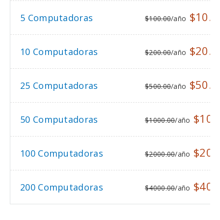
$10.0
5 Computadoras
$100.00
/año
$20.0
10 Computadoras
$200.00
/año
$50.0
25 Computadoras
$500.00
/año
$100
50 Computadoras
$1000.00
/año
$200
100 Computadoras
$2000.00
/año
$400
200 Computadoras
$4000.00
/año