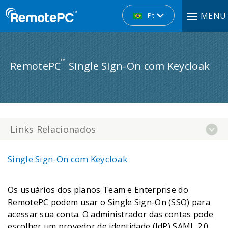
MENU
Pt
™
RemotePC
Single Sign-On com Keycloak
Links Relacionados
Single Sign-On com Keycloak
Os usuários dos planos Team e Enterprise do
RemotePC podem usar o Single Sign-On (SSO) para
acessar sua conta. O administrador das contas pode
escolher um provedor de identidade (IdP) SAML 2.0