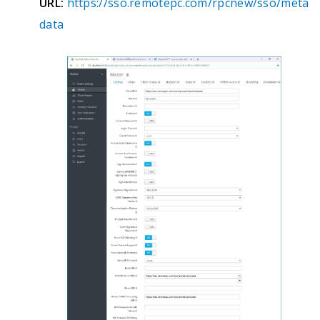
URL:
https://sso.remotepc.com/rpcnew/sso/meta
data