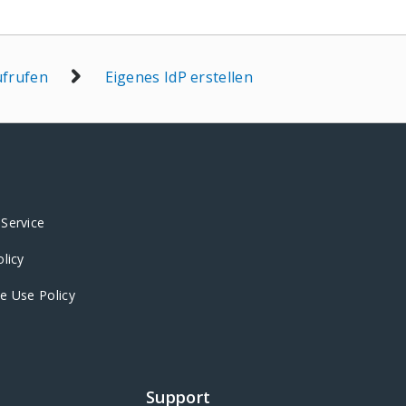
ufrufen
Eigenes IdP erstellen
Service
olicy
e Use Policy
Support