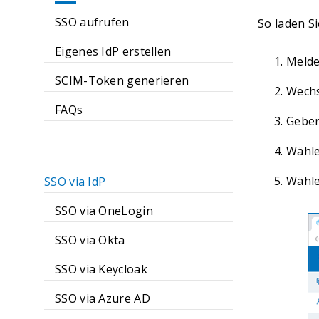
SSO aufrufen
So laden S
Eigenes IdP erstellen
Melde
SCIM-Token generieren
Wechs
FAQs
Geben
Wähle
Wähle
SSO via IdP
SSO via OneLogin
SSO via Okta
SSO via Keycloak
SSO via Azure AD