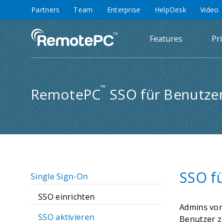
Partners
Team
Enterprise
HelpDesk
Video 
Features
Pr
™
RemotePC
SSO für Benutzer
SSO fü
Single Sign-On
SSO einrichten
Admins von
SSO aktivieren
Benutzer z