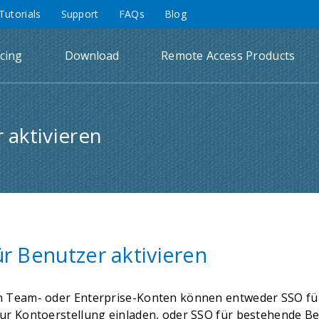
Tutorials
Support
FAQs
Blog
icing
Download
Remote Access Products
 aktivieren
r Benutzer aktivieren
 Team- oder Enterprise-Konten können entweder SSO fü
ur Kontoerstellung einladen, oder SSO für bestehende Be