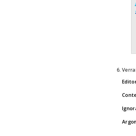
Verra
Edito
Conte
Ignor
Argom