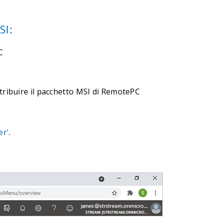
SI:
C
stribuire il pacchetto MSI di RemotePC
er'
.