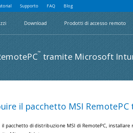
utorial
Supporto
FAQ
Blog
zzi
Download
Prodotti di accesso remoto
™
I RemotePC
tramite Microsoft Int
buire il pacchetto MSI RemotePC 
o il pacchetto di distribuzione MSI di RemotePC, installar