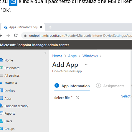
ic su
e individua il pacchetto di installazione MSI di Re
 'Ok'.